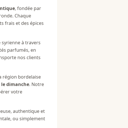
entique
, fondée par
ironde. Chaque
s frais et des épices
e syrienne à travers
otés parfumés, en
nsporte nos clients
a région bordelaise
 le dimanche
. Notre
érer votre
reuse, authentique et
entale, ou simplement