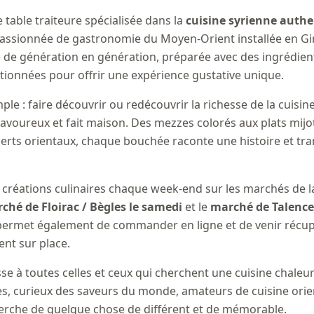
table traiteure spécialisée dans la
cuisine syrienne auth
assionnée de gastronomie du Moyen-Orient installée en G
 de génération en génération, préparée avec des ingrédient
ionnées pour offrir une expérience gustative unique.
ple : faire découvrir ou redécouvrir la richesse de la cuisin
savoureux et fait maison. Des mezzes colorés aux plats mij
erts orientaux, chaque bouchée raconte une histoire et tra
réations culinaires chaque week-end sur les marchés de l
ché de Floirac / Bègles le samedi
et le
marché de Talence
 permet également de commander en ligne et de venir récup
t sur place.
e à toutes celles et ceux qui cherchent une cuisine chaleu
lles, curieux des saveurs du monde, amateurs de cuisine ori
erche de quelque chose de différent et de mémorable.