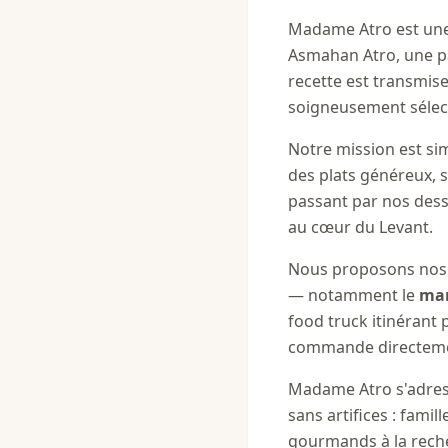
Madame Atro est une 
Asmahan Atro, une p
recette est transmise
soigneusement sélect
Notre mission est sim
des plats généreux, 
passant par nos dess
au cœur du Levant.
Nous proposons nos c
— notamment le
mar
food truck itinérant
commande directemen
Madame Atro s'adress
sans artifices : fami
gourmands à la rech