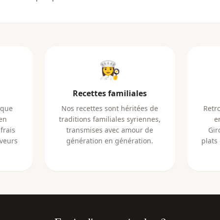
👩‍🍳
Recettes familiales
aque
Nos recettes sont héritées de
Retr
 en
traditions familiales syriennes,
e
frais
transmises avec amour de
Gir
aveurs
génération en génération.
plats