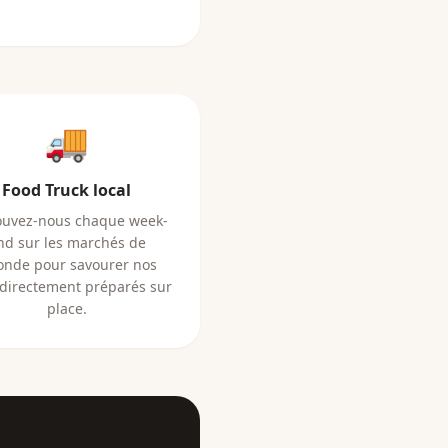
🚚
Food Truck local
ouvez-nous chaque week-
nd sur les marchés de
onde pour savourer nos
 directement préparés sur
place.