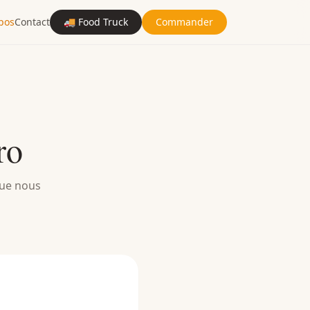
pos
Contact
🚚 Food Truck
Commander
ro
que nous